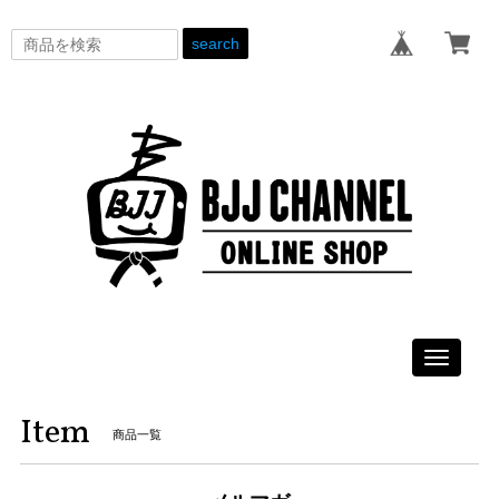
search
Toggle
navigati
Item
商品一覧