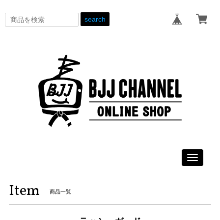
search
Toggle
navigati
Item
商品一覧