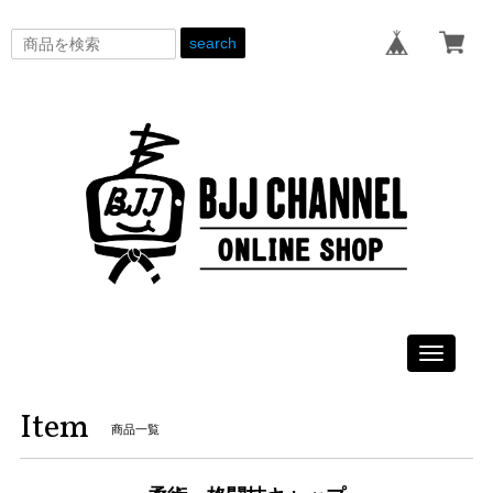
search
Toggle
navigati
Item
商品一覧