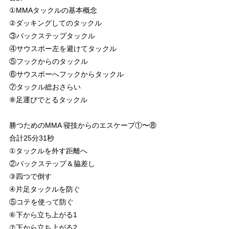
①MMAタックルの基本概念
②ダッキングしてのタックル
③バックステップタックル
④サウスポー左を避けてタックル
⑤フックからのタックル
⑥サウスポーへフックからタックル
⑦タックル総おさらい
⑧足運びでとるタックル
勝つためのMMA 寝技からのエスケープ①〜⑧
合計25分31秒
①タックルを外す距離へ
②バックステップ＆脇差し
③四つで倒す
④片足タックルを防ぐ
⑤コテを使って防ぐ
⑥下から立ち上がる1
⑦下から立ち上がる2