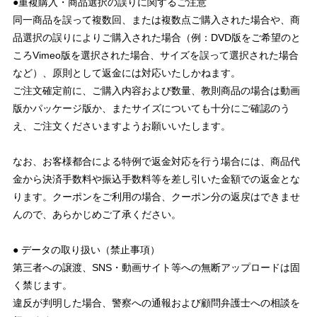
●重複購入・商品選択の誤りに関するご注意
同一商品を誤って複数回、または複数点ご購入された場合や、商
品選択の誤りによりご購入された場合（例：DVD版をご希望のと
ころVimeo版を選択された場合、サイズを誤って選択された場合
など）、原則として返金には対応いたしかねます。
ご注文確定前に、ご購入内容および数量、教則商品の場合は動画
版かパッケージ版か、またサイズについても十分にご確認のう
え、ご注文くださいますようお願いいたします。
なお、お客様都合による特例で返金対応を行う場合には、商品代
金から決済手数料や振込手数料等を差し引いた金額での返金とな
ります。クーポンをご利用の場合、クーポン分の返戻はできませ
んので、あらかじめご了承ください。
● データの取り扱い（禁止事項）
第三者への譲渡、SNS・動画サイト等への無断アップロードは固
く禁じます。
違反が判明した場合、警察への通報および顧問弁護士への相談を