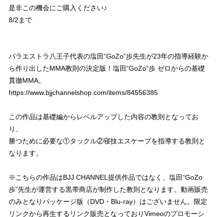
是非この機会にご購入ください♪
8/2まで
パラエストラ八王子代表の塩田“GoZo”歩先生が23年の指導経験か
ら作り出したMMA教則の決定版！塩田“GoZo”歩 ゼロからの基礎
貫徹MMA。
https://www.bjjchannelshop.com/items/84556385
この作品は基礎編からレベルアップした内容の教則となってお
り、
勝つために必要な①タックル②寝技エスケープを指導する教則と
なります。
※こちらの作品はBJJ CHANNEL提供作品ではなく、塩田“GoZo
歩”先生が運営する黒帯商店が制作した教則となります。動画販売
のみとなりパッケージ版（DVD・Blu-ray）はございません。限定
リンクから再生するリンク販売となっておりVimeoのプロモーシ