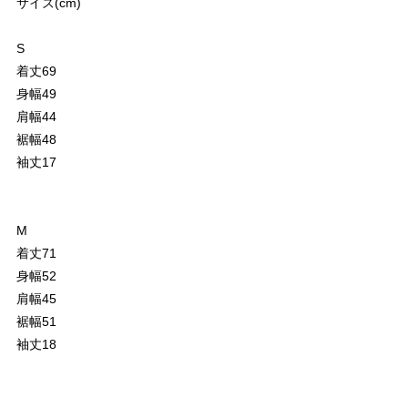
サイズ(cm)
S
着丈69
身幅49
肩幅44
裾幅48
袖丈17
M
着丈71
身幅52
肩幅45
裾幅51
袖丈18