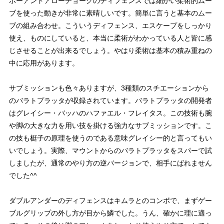
ボーアンドアローチョークのディフェンスでは細かい柔術的ムー
ブを使った動きが非常に素晴しいです。簡単に言うと基本のムー
ブの組み合わせ。こういうディフェンス、エスケープをしっかり
使え、ものにしていると、本当に柔術がわかっている人と皆に感
じさせることが出来るでしょう。やはり柔術は基本の積み重ねの
中に応用があります。
サブミッションも色々ありますが、3種類のスチエーションから
のバラトプラッタが収録されています。バラトプラッタの開発者
はグレイシー・バッハのハファエル・フレイタス。この技術も腕
や脚の大きな力を用い技を掛ける強力なサブミッションです。こ
の技も梃子の原理を使うのである意味グレイシー的と言ってもい
いでしょう。実際、マウントからのバラトプラッタをスパーで試
しましたが、通常のやり方の逆バージョンで、相手にばれません
でした^^
ダブルアンダーのディフェンスはキムラとのコンボで、まずゲー
ブルグリップの外し方が目から鱗でした。うん、確かに理に適っ