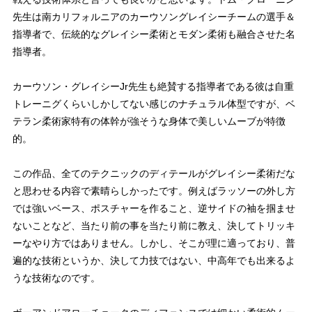
先生は南カリフォルニアのカーウソングレイシーチームの選手＆
指導者で、伝統的なグレイシー柔術とモダン柔術も融合させた名
指導者。
カーウソン・グレイシーJr先生も絶賛する指導者である彼は自重
トレーニグくらいしかしてない感じのナチュラル体型ですが、ベ
テラン柔術家特有の体幹が強そうな身体で美しいムーブが特徴
的。
この作品、全てのテクニックのディテールがグレイシー柔術だな
と思わせる内容で素晴らしかったです。例えばラッソーの外し方
では強いベース、ポスチャーを作ること、逆サイドの袖を掴ませ
ないことなど、当たり前の事を当たり前に教え、決してトリッキ
ーなやり方ではありません。しかし、そこが理に適っており、普
遍的な技術というか、決して力技ではない、中高年でも出来るよ
うな技術なのです。