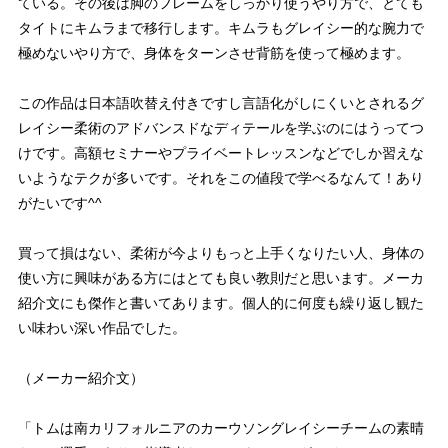
ている。その後は脚のフレームをしっかり使うやり方で、とても
タイトにキムラまで移行します。キムラもグレイシー的な腕力で
極めないやり方で、身体をターンさせ背筋を使って極めます。
この作品は日本語吹替え付きですし言語化がしにくいとされるグ
レイシー柔術のアドバンスドなディテールを学ぶのにはうってつ
けです。高額セミナーやプライベートレッスンなどでしか習えな
いようなテクが多いです。それをこの値段で学べるなんて！あり
がたいです^^
買って損はない、柔術が今よりもっと上手くなりたい人、身体の
使い方に興味がある方にはとても良い教則だと思います。メーカ
紹介文にも傑作と書いてあります。個人的に何度も繰り返し観た
い味わい深い作品でした。
（メーカー紹介文）
「トムは南カリフォルニアのカーウソングレイシーチームの素晴